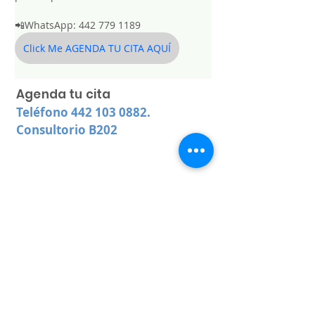
📲WhatsApp: 442 779 1189
Click Me AGENDA TU CITA AQUÍ
Agenda tu cita
Teléfono
442 103 0882
.
Consultorio B202
contact@hospitalsantotomas.com
©2022 by
www.hospitalsantotomas.com
.
Created Pilar Gomez Arango
Aviso de Privacidad