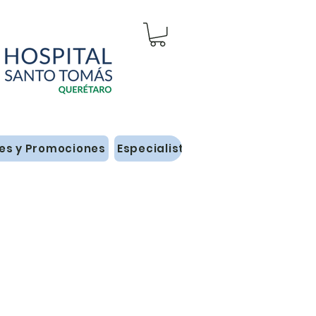
es y Promociones
Especialistas Adultos
Especial