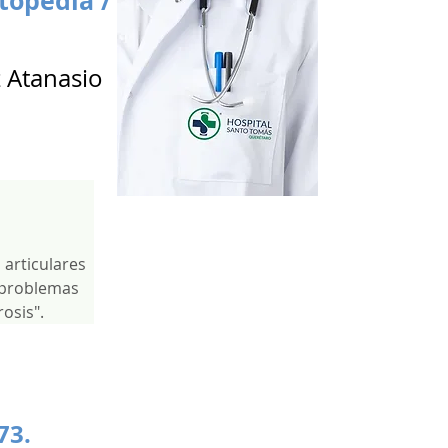
topedia /
a
z Atanasio
 articulares 
 problemas 
osis".
73.