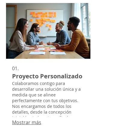
01.
Proyecto Personalizado
Colaboramos contigo para
desarrollar una solución única y a
medida que se alinee
perfectamente con tus objetivos.
Nos encargamos de todos los
detalles, desde la concepción
inicial hasta la entrega final,
Mostrar más
garantizando un resultado
excepcional que supera tus
expectativas.