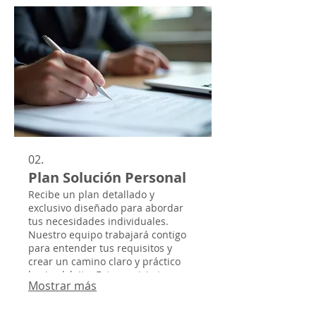
02.
Plan Solución Personal
Recibe un plan detallado y
exclusivo diseñado para abordar
tus necesidades individuales.
Nuestro equipo trabajará contigo
para entender tus requisitos y
crear un camino claro y práctico
hacia el éxito. Este servicio te
Mostrar más
proporciona la hoja de ruta
definitiva para alcanzar tus metas.