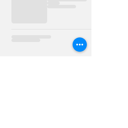
contacto@hospitalsantotomas.com
©2022 por
www.hospitalsantotomas.com
Aviso de Privacidad
Instalaciones